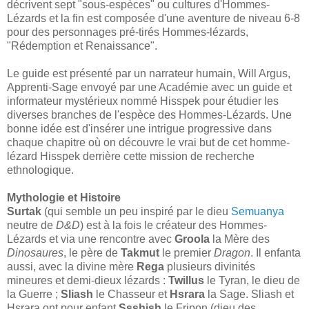
décrivent sept "sous-espèces" ou cultures d'Hommes-
Lézards et la fin est composée d'une aventure de niveau 6-8
pour des personnages pré-tirés Hommes-lézards,
"Rédemption et Renaissance".
Le guide est présenté par un narrateur humain, Will Argus,
Apprenti-Sage envoyé par une Académie avec un guide et
informateur mystérieux nommé Hisspek pour étudier les
diverses branches de l'espèce des Hommes-Lézards. Une
bonne idée est d'insérer une intrigue progressive dans
chaque chapitre où on découvre le vrai but de cet homme-
lézard Hisspek derrière cette mission de recherche
ethnologique.
Mythologie et Histoire
Surtak
(qui semble un peu inspiré par le dieu
Semuanya
neutre de
D&D
) est à la fois le créateur des Hommes-
Lézards et via une rencontre avec
Groola
la Mère des
Dinosaures
, le père de
Takmut
le premier
Dragon
. Il enfanta
aussi, avec la divine mère
Rega
plusieurs divinités
mineures et demi-dieux lézards :
Twillus
le Tyran, le dieu de
la Guerre ;
Sliash
le Chasseur et
Hsrara
la Sage. Sliash et
Hsrara ont pour enfant
Ssshish
le Fripon (dieu des