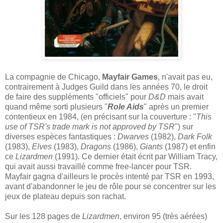
La compagnie de Chicago,
Mayfair Games
, n'avait pas eu,
contrairement à Judges Guild dans les années 70, le droit
de faire des suppléments "officiels" pour
D&D
mais avait
quand même sorti plusieurs "
Role Aids
" après un premier
contentieux en 1984, (en précisant sur la couverture : "
This
use of TSR's trade mark is not approved by TSR
") sur
diverses espèces fantastiques :
Dwarves
(1982),
Dark Folk
(1983),
Elves
(1983),
Dragons
(1986),
Giants
(1987) et enfin
ce
Lizardmen
(1991). Ce dernier était écrit par William Tracy,
qui avait aussi travaillé comme free-lancer pour TSR.
Mayfair gagna d'ailleurs le procès intenté par TSR en 1993,
avant d'abandonner le jeu de rôle pour se concentrer sur les
jeux de plateau depuis son rachat.
Sur les 128 pages de
Lizardmen
, environ 95 (très aérées)