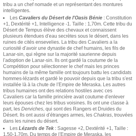
tribu a un chef nomade et un représentant des montures
intelligentes.
Les
Cavaliers du Désert de l'Oasis Bénie
: Constitution
+1, Dextérité +1, Intelligence -1. Taille : 1,70m. Cette tribu du
Désert de Tempus élève des chevaux et connaissent
plusieurs étendues d'eau secrètes sous le désert, dans les
ruines de cités ensevelies. La tribu des Cavaliers a la
curiosité d'avoir une dynastie de chef humains, les fils de
Lanar-sin, qui règne sur la majorité saurienne depuis
l'adoption de Lanar-sin. Ils ont gardé la coutume de la
Compétition pour sélectionner le chef mais les princes
humains de la même famille ont toujours battu les candidats
hommes-lézards et gardé le pouvoir depuis que la tribu s'est
installée là à la chute de l'Empire de Meraska. Les autres
tribus humaines ont des relations hostiles avec ces
Cavaliers car la famille princière avait coutume d'enlever
leurs épouses chez les tribus voisines. Ils ont une classe à
part, les
Derviches
, qui sont des Rangers et Druides du
Désert. Ils ont aussi d'étranges armes, les
Chakras
, trouvées
dans les ruines du désert.
Les
Lézards de Tek
: Sagesse +2, Dextérité +1, Taille :
1,50-1,70m. Du temps de l'Empire de Meraska, les