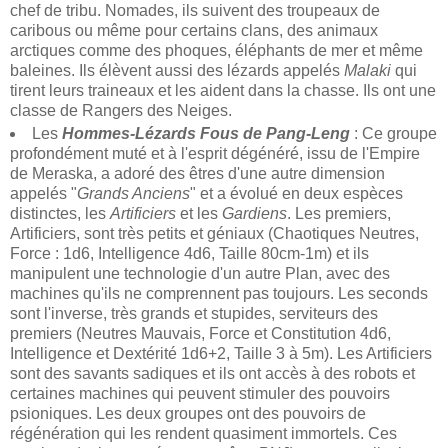
chef de tribu. Nomades, ils suivent des troupeaux de
caribous ou même pour certains clans, des animaux
arctiques comme des phoques, éléphants de mer et même
baleines. Ils élèvent aussi des lézards appelés
Malaki
qui
tirent leurs traineaux et les aident dans la chasse. Ils ont une
classe de Rangers des Neiges.
Les
Hommes-Lézards Fous de Pang-Leng
: Ce groupe
profondément muté et à l'esprit dégénéré, issu de l'Empire
de Meraska, a adoré des êtres d'une autre dimension
appelés "
Grands Anciens
" et a évolué en deux espèces
distinctes, les
Artificiers
et les
Gardiens
. Les premiers,
Artificiers, sont très petits et géniaux (Chaotiques Neutres,
Force : 1d6, Intelligence 4d6, Taille 80cm-1m) et ils
manipulent une technologie d'un autre Plan, avec des
machines qu'ils ne comprennent pas toujours. Les seconds
sont l'inverse, très grands et stupides, serviteurs des
premiers (Neutres Mauvais, Force et Constitution 4d6,
Intelligence et Dextérité 1d6+2, Taille 3 à 5m). Les Artificiers
sont des savants sadiques et ils ont accès à des robots et
certaines machines qui peuvent stimuler des pouvoirs
psioniques. Les deux groupes ont des pouvoirs de
régénération qui les rendent quasiment immortels. Ces