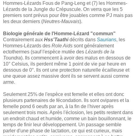
Hommes-Lézards Fous de Pang-Leng et (7) les Hommes-
Lézards de la Jungle du Crépuscule. On verra que les 5
premiers sont prévus pour être jouables comme PJ mais pas
les deux derniers (
Neutres-Mauvais
).
Biologie générale de l'Homme-Lézard "commun"
Contrairement aux
Hss'Taathi
décrits dans
Saurians
, les
Hommes-Lézards des
Role Aids
sont généralement
ectothermes (sauf l'espèce mutée des
Lézards de la
Toundra
). Ils commencent à avoir des malus en dessous de
10° Celsius, ils perdent même 1 point de vie par heure en
dessous de 0°. Ils ont une protection naturelle écailleuse et
une queue assez massive dont ils se servent aussi comme
arme.
Seulement 25% de l'espèce est femelle et elles ont donc
plusieurs partenaires de fécondation. Ils sont ovipares et la
femelle pond 6 oeufs par an, à la fin de l'hiver après
seulement trois mois. Après l'éclosion, les petits restent dans
un endroit chaud et humide, comme un bain bouillonnant, le
temps de finir leur développement. Un passage semble
parler d'une phase de lactation, ce qui est curieux, mais