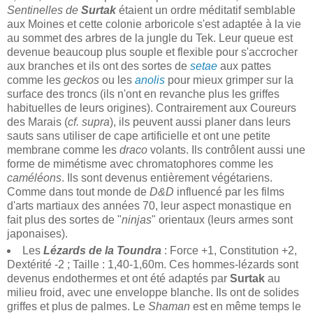
Sentinelles de
Surtak
étaient un ordre méditatif semblable
aux Moines et cette colonie arboricole s'est adaptée à la vie
au sommet des arbres de la jungle du Tek. Leur queue est
devenue beaucoup plus souple et flexible pour s'accrocher
aux branches et ils ont des sortes de
setae
aux pattes
comme les
geckos
ou les
anolis
pour mieux grimper sur la
surface des troncs (ils n'ont en revanche plus les griffes
habituelles de leurs origines). Contrairement aux Coureurs
des Marais (
cf. supra
), ils peuvent aussi planer dans leurs
sauts sans utiliser de cape artificielle et ont une petite
membrane comme les
draco
volants. Ils contrôlent aussi une
forme de mimétisme avec chromatophores comme les
caméléons
. Ils sont devenus entièrement végétariens.
Comme dans tout monde de
D&D
influencé par les films
d'arts martiaux des années 70, leur aspect monastique en
fait plus des sortes de "
ninjas
" orientaux (leurs armes sont
japonaises).
Les
Lézards de la Toundra
: Force +1, Constitution +2,
Dextérité -2 ; Taille : 1,40-1,60m. Ces hommes-lézards sont
devenus endothermes et ont été adaptés par
Surtak
au
milieu froid, avec une enveloppe blanche. Ils ont de solides
griffes et plus de palmes. Le
Shaman
est en même temps le