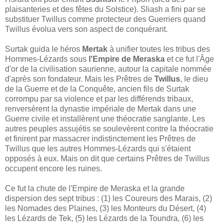
plaisanteries et des fêtes du Solstice). Sliash a fini par se
substituer Twillus comme protecteur des Guerriers quand
Twillus évolua vers son aspect de conquérant.
Surtak guida le héros
Mertak
à unifier toutes les tribus des
Hommes-Lézards sous
l'Empire de Meraska
et ce fut l'Âge
d'or de la civilisation saurienne, autour la capitale nommée
d'après son fondateur. Mais les Prêtres de
Twillus
, le dieu
de la Guerre et de la Conquête, ancien fils de Surtak
corrompu par sa violence et par les différends tribaux,
renversèrent la dynastie impériale de Mertak dans une
Guerre civile et installèrent une théocratie sanglante. Les
autres peuples assujétis se soulevèrent contre la théocratie
et finirent par massacrer indistinctement les Prêtres de
Twillus que les autres Hommes-Lézards qui s'étaient
opposés à eux. Mais on dit que certains Prêtres de Twillus
occupent encore les ruines.
Ce fut la chute de l'Empire de Meraska et la grande
dispersion des sept tribus : (1) les Coureurs des Marais, (2)
les Nomades des Plaines, (3) les Monteurs du Désert, (4)
les Lézards de Tek, (5) les Lézards de la Toundra, (6) les