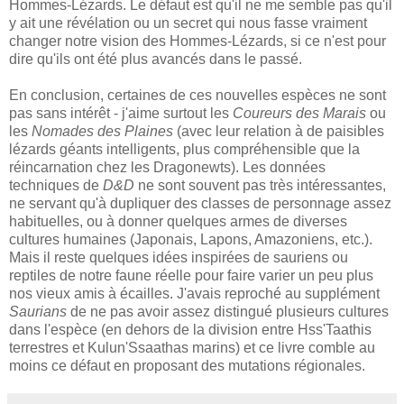
Hommes-Lézards. Le défaut est qu'il ne me semble pas qu'il
y ait une révélation ou un secret qui nous fasse vraiment
changer notre vision des Hommes-Lézards, si ce n'est pour
dire qu'ils ont été plus avancés dans le passé.
En conclusion, certaines de ces nouvelles espèces ne sont
pas sans intérêt - j'aime surtout les
Coureurs des Marais
ou
les
Nomades des Plaines
(avec leur relation à de paisibles
lézards géants intelligents, plus compréhensible que la
réincarnation chez les Dragonewts). Les données
techniques de
D&D
ne sont souvent pas très intéressantes,
ne servant qu'à dupliquer des classes de personnage assez
habituelles, ou à donner quelques armes de diverses
cultures humaines (Japonais, Lapons, Amazoniens, etc.).
Mais il reste quelques idées inspirées de sauriens ou
reptiles de notre faune réelle pour faire varier un peu plus
nos vieux amis à écailles. J'avais reproché au supplément
Saurians
de ne pas avoir assez distingué plusieurs cultures
dans l'espèce (en dehors de la division entre Hss'Taathis
terrestres et Kulun'Ssaathas marins) et ce livre comble au
moins ce défaut en proposant des mutations régionales.