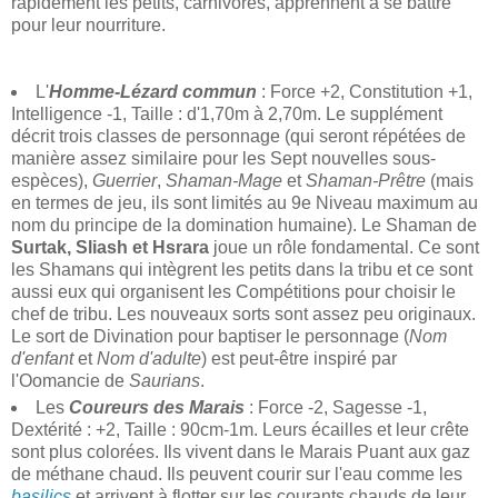
rapidement les petits, carnivores, apprennent à se battre
pour leur nourriture.
L'
Homme-Lézard commun
: Force +2, Constitution +1,
Intelligence -1, Taille : d'1,70m à 2,70m. Le supplément
décrit trois classes de personnage (qui seront répétées de
manière assez similaire pour les Sept nouvelles sous-
espèces),
Guerrier
,
Shaman-Mage
et
Shaman-Prêtre
(mais
en termes de jeu, ils sont limités au 9e Niveau maximum au
nom du principe de la domination humaine). Le Shaman de
Surtak, Sliash et Hsrara
joue un rôle fondamental. Ce sont
les Shamans qui intègrent les petits dans la tribu et ce sont
aussi eux qui organisent les Compétitions pour choisir le
chef de tribu. Les nouveaux sorts sont assez peu originaux.
Le sort de Divination pour baptiser le personnage (
Nom
d'enfant
et
Nom d'adulte
) est peut-être inspiré par
l'Oomancie de
Saurians
.
Les
Coureurs des Marais
: Force -2, Sagesse -1,
Dextérité : +2, Taille : 90cm-1m. Leurs écailles et leur crête
sont plus colorées. Ils vivent dans le Marais Puant aux gaz
de méthane chaud. Ils peuvent courir sur l'eau comme les
basilics
et arrivent à flotter sur les courants chauds de leur