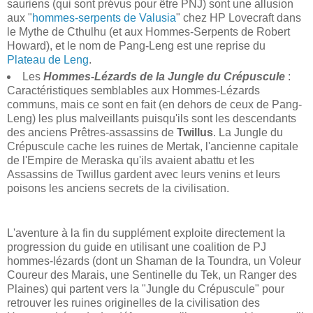
sauriens (qui sont prévus pour être PNJ) sont une allusion
aux "
hommes-serpents de Valusia
" chez HP Lovecraft dans
le Mythe de Cthulhu (et aux Hommes-Serpents de Robert
Howard), et le nom de Pang-Leng est une reprise du
Plateau de Leng
.
Les
Hommes-Lézards de la Jungle du Crépuscule
:
Caractéristiques semblables aux Hommes-Lézards
communs, mais ce sont en fait (en dehors de ceux de Pang-
Leng) les plus malveillants puisqu'ils sont les descendants
des anciens Prêtres-assassins de
Twillus
. La Jungle du
Crépuscule cache les ruines de Mertak, l'ancienne capitale
de l'Empire de Meraska qu'ils avaient abattu et les
Assassins de Twillus gardent avec leurs venins et leurs
poisons les anciens secrets de la civilisation.
L'aventure à la fin du supplément exploite directement la
progression du guide en utilisant une coalition de PJ
hommes-lézards (dont un Shaman de la Toundra, un Voleur
Coureur des Marais, une Sentinelle du Tek, un Ranger des
Plaines) qui partent vers la "Jungle du Crépuscule" pour
retrouver les ruines originelles de la civilisation des