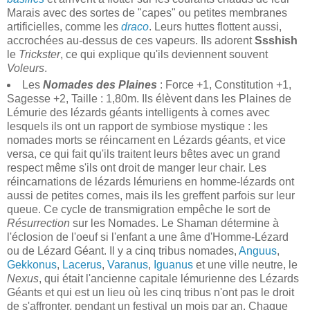
Marais avec des sortes de "capes" ou petites membranes
artificielles, comme les
draco
. Leurs huttes flottent aussi,
accrochées au-dessus de ces vapeurs. Ils adorent
Ssshish
le
Trickster
, ce qui explique qu'ils deviennent souvent
Voleurs
.
Les
Nomades des Plaines
: Force +1, Constitution +1,
Sagesse +2, Taille : 1,80m. Ils élèvent dans les Plaines de
Lémurie des lézards géants intelligents à cornes avec
lesquels ils ont un rapport de symbiose mystique : les
nomades morts se réincarnent en Lézards géants, et vice
versa, ce qui fait qu'ils traitent leurs bêtes avec un grand
respect même s'ils ont droit de manger leur chair. Les
réincarnations de lézards lémuriens en homme-lézards ont
aussi de petites cornes, mais ils les greffent parfois sur leur
queue. Ce cycle de transmigration empêche le sort de
Résurrection
sur les Nomades. Le Shaman détermine à
l'éclosion de l'oeuf si l'enfant a une âme d'Homme-Lézard
ou de Lézard Géant. Il y a cinq tribus nomades,
Anguus
,
Gekkonus
,
Lacerus
,
Varanus
,
Iguanus
et une ville neutre, le
Nexus
, qui était l'ancienne capitale lémurienne des Lézards
Géants et qui est un lieu où les cinq tribus n'ont pas le droit
de s'affronter, pendant un festival un mois par an. Chaque