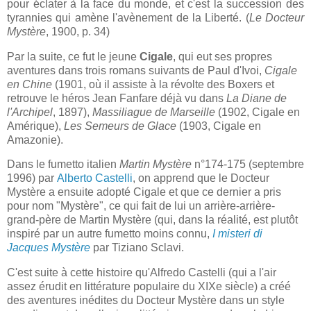
pour éclater à la face du monde, et c'est la succession des
tyrannies qui amène l'avènement de la Liberté. (
Le Docteur
Mystère
, 1900, p. 34)
Par la suite, ce fut le jeune
Cigale
, qui eut ses propres
aventures dans trois romans suivants de Paul d'Ivoi,
Cigale
en Chine
(1901, où il assiste à la révolte des Boxers et
retrouve le héros Jean Fanfare déjà vu dans
La Diane de
l'Archipel
, 1897),
Massiliague de Marseille
(1902, Cigale en
Amérique),
Les Semeurs de Glace
(1903, Cigale en
Amazonie).
Dans le fumetto italien
Martin Mystère
n°174-175 (septembre
1996) par
Alberto Castelli
, on apprend que le Docteur
Mystère a ensuite adopté Cigale et que ce dernier a pris
pour nom "Mystère", ce qui fait de lui un arrière-arrière-
grand-père de Martin Mystère (qui, dans la réalité, est plutôt
inspiré par un autre fumetto moins connu,
I misteri di
Jacques Mystère
par Tiziano Sclavi.
C'est suite à cette histoire qu'Alfredo Castelli (qui a l'air
assez érudit en littérature populaire du XIXe siècle) a créé
des aventures inédites du Docteur Mystère dans un style