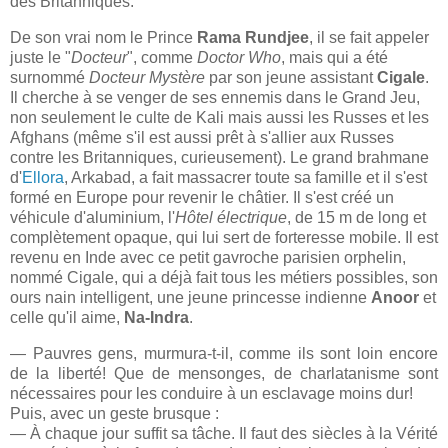
des Britanniques.
De son vrai nom le Prince
Rama Rundjee
, il
se fait appeler
juste le "
Docteur
", comme
Doctor Who
, mais qui a été
surnommé
Docteur Mystère
par son jeune assistant
Cigale
.
Il cherche à se venger de ses ennemis dans le Grand Jeu,
non seulement le culte de Kali mais aussi les Russes et les
Afghans (même s'il est aussi prêt à s'allier aux Russes
contre les Britanniques, curieusement). Le grand brahmane
d'
Ellora
, Arkabad, a fait massacrer toute sa famille et il s'est
formé en Europe pour revenir le châtier. Il s'est créé un
véhicule d'aluminium, l'
Hôtel électrique
, de 15 m de long et
complètement opaque, qui lui sert de forteresse mobile. Il est
revenu en Inde avec ce petit gavroche parisien orphelin,
nommé Cigale, qui a déjà fait tous les métiers possibles, son
ours nain intelligent, une jeune princesse indienne
Anoor
et
celle qu'il aime,
Na-Indra
.
— Pauvres gens, murmura-t-il, comme ils sont loin encore
de la liberté! Que de mensonges, de charlatanisme sont
nécessaires pour les conduire à un esclavage moins dur!
Puis, avec un geste brusque :
— À chaque jour suffit sa tâche. Il faut des siècles à la Vérité