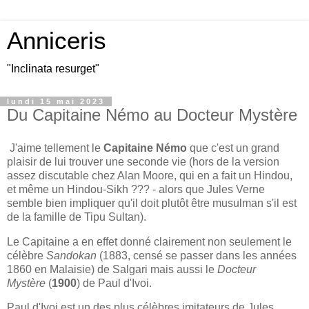
Anniceris
"Inclinata resurget"
lundi 15 mai 2023
Du Capitaine Némo au Docteur Mystère
J'aime tellement le
Capitaine Némo
que c'est un grand
plaisir de lui trouver une seconde vie (hors de la version
assez discutable chez Alan Moore, qui en a fait un Hindou,
et même un Hindou-Sikh ??? - alors que Jules Verne
semble bien impliquer qu'il doit plutôt être musulman s'il est
de la famille de Tipu Sultan).
Le Capitaine a en effet donné clairement non seulement le
célèbre
Sandokan
(1883, censé se passer dans les années
1860 en Malaisie) de Salgari mais aussi le
Docteur
Mystère
(
1900
) de Paul d'Ivoi.
Paul d'Ivoi est un des plus célèbres imitateurs de Jules