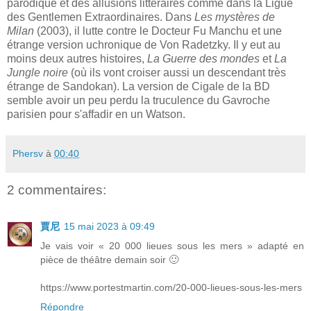
parodique et des allusions littéraires comme dans la Ligue
des Gentlemen Extraordinaires. Dans
Les mystères de
Milan
(2003), il lutte contre le Docteur Fu Manchu et une
étrange version uchronique de Von Radetzky. Il y eut au
moins deux autres histoires,
La Guerre des mondes
et
La
Jungle noire
(où ils vont croiser aussi un descendant très
étrange de Sandokan). La version de Cigale de la BD
semble avoir un peu perdu la truculence du Gavroche
parisien pour s'affadir en un Watson.
Phersv
à
00:40
2 commentaires:
賈尼
15 mai 2023 à 09:49
Je vais voir « 20 000 lieues sous les mers » adapté en
pièce de théâtre demain soir 🙂
https://www.portestmartin.com/20-000-lieues-sous-les-mers
Répondre