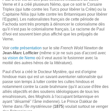
Verne et il a créé plusieurs Némo, que ce soit le Corsaire
Triplex (qui lutte contre les Turcs pour libérer la Crète) ou la
Capitaine Nilia (qui lutte contre les Britanniques pour libérer
l'Egypte). Les nationalistes français de cette période de
Fachoda sont très prompts à dénoncer le colonialisme dès
qu'il n'est pas le colonialisme français. Le racisme de Paul
d'Ivoi est souvent bien plus affiché que les préjugés de
Verne.
Voir
cette présentation
sur le site
French Wold Newton
de
Jean-Marc Lofficier
(même si je ne suis pas d'accord avec
sa
vision de Nemo
où il veut aussi le fusionner avec la
moitié des autres héros de la littérature).
Paul d'Ivoi a créé le Docteur Mystère, qui est d'origine
hindoue mais qui est un savant-aventurier
rationaliste
qui
passe son temps à lutter contre les cultes hindous et
notamment contre la caste brahmane (qu'il accuse d'être des
alliés objectifs et des soutiens idéologiques de tous les
envahisseurs, des Moghols à l'occupant britannique en
ayant "désarmé" l'âme indienne). Le Prince Dakkar de
Verne dans
l'Île mystérieuse
(
1875
) voulait surtout se venger